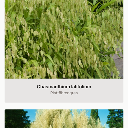
Chasmanthium latifolium
Plattährengras