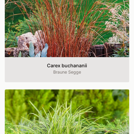
Carex buchananii
Braune Segge