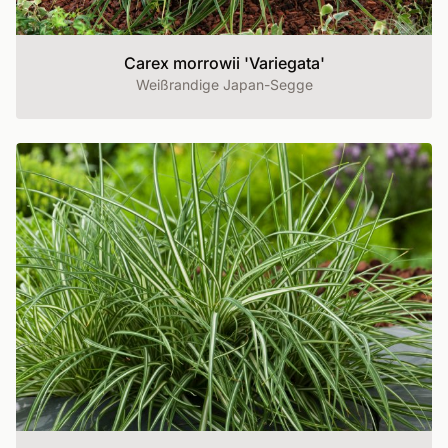
Carex morrowii 'Variegata'
Weißrandige Japan-Segge