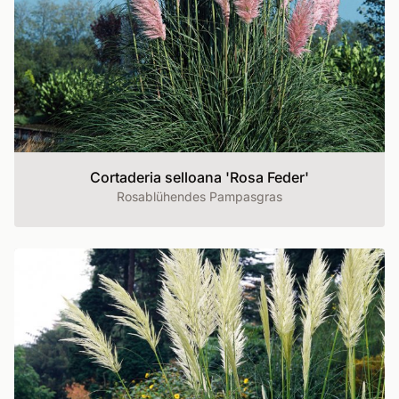
Cortaderia selloana 'Rosa Feder'
Rosablühendes Pampasgras