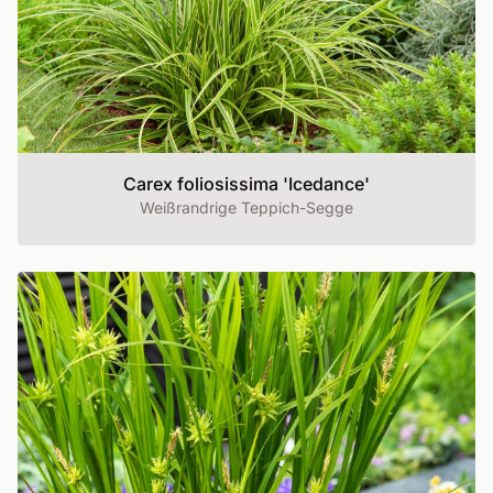
Carex foliosissima 'Icedance'
Weißrandrige Teppich-Segge