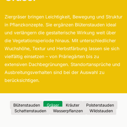
Ziergräser bringen Leichtigkeit, Bewegung und Struktur
in Pflanzkonzepte. Sie ergänzen Blütenstauden ideal
und verlängern die gestalterische Wirkung weit über
die Vegetationsperiode hinaus. Mit unterschiedlicher
Wuchshöhe, Textur und Herbstfärbung lassen sie sich
vielfältig einsetzen – von Präriegärten bis zu
extensiven Dachbegrünungen. Standortansprüche und
Ausbreitungsverhalten sind bei der Auswahl zu
berücksichtigen.
Blütenstauden
Gräser
Kräuter
Polsterstauden
Schattenstauden
Wasserpflanzen
Wildstauden