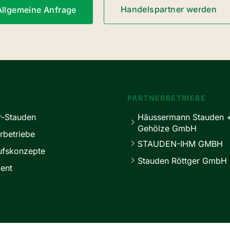
Handelspartner werden
Allgemeine Anfrage
PARTNERBETRIEBE
r-Stauden
Häussermann Stauden 
Gehölze GmbH
rbetriebe
STAUDEN-IHM GMBH
ufskonzepte
Stauden Röttger GmbH 
ent