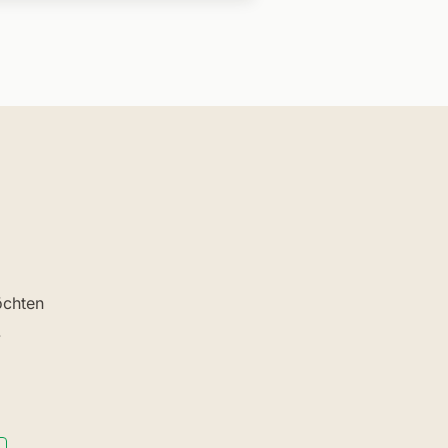
chten
.