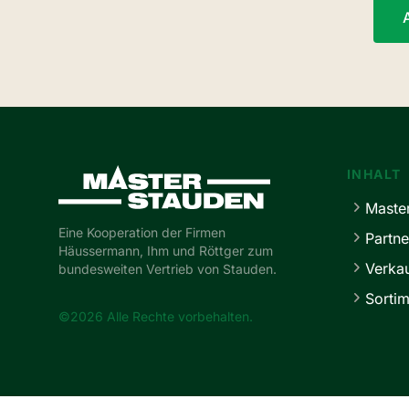
Master-Stauden
INHALT
Maste
Eine Kooperation der Firmen
Partne
Häussermann, Ihm und Röttger zum
Verka
bundesweiten Vertrieb von Stauden.
Sortim
©2026 Alle Rechte vorbehalten.