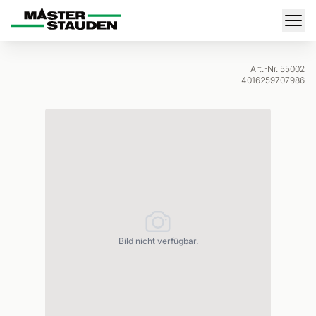
Master-Stauden
Men
Art.-Nr. 55002
4016259707986
Bild nicht verfügbar.