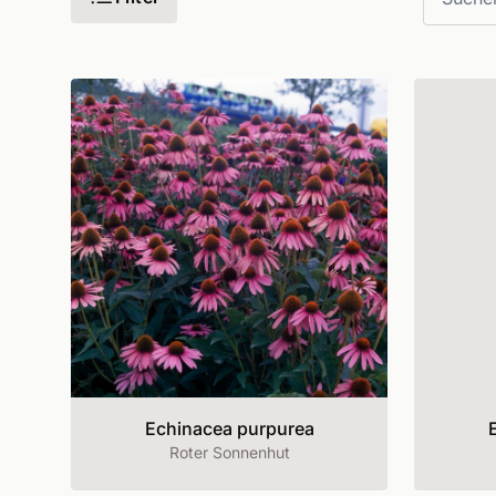
Echinacea purpurea
Roter Sonnenhut