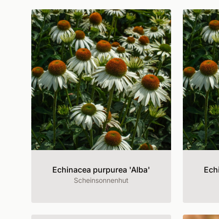
Echinacea purpurea 'Alba'
Ech
Scheinsonnenhut