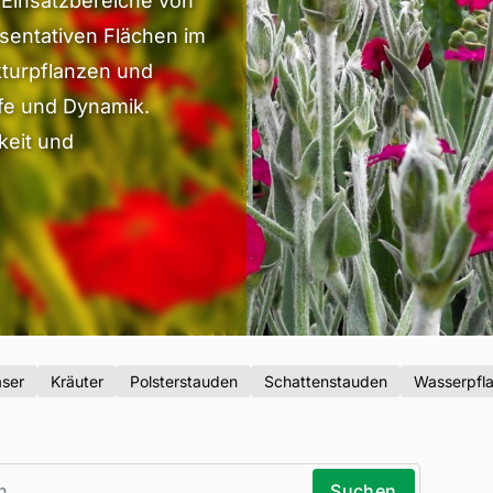
e Einsatzbereiche von
sentativen Flächen im
kturpflanzen und
efe und Dynamik.
keit und
äser
Kräuter
Polsterstauden
Schattenstauden
Wasserpfl
Suchen