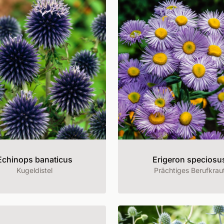
Echinops banaticus
Erigeron speciosu
Kugeldistel
Prächtiges Berufkrau