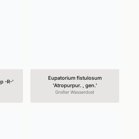
Eupatorium fistulosum
p -R-'
'Atropurpur. , gen.'
Großer Wasserdost