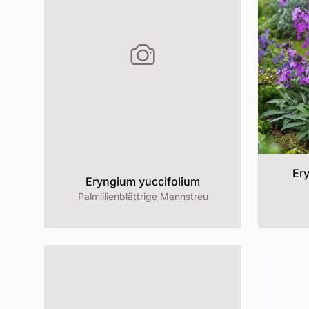
Ery
Eryngium yuccifolium
Palmlilienblättrige Mannstreu