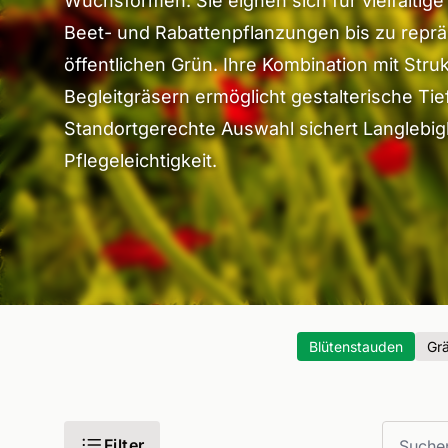
Wuchsformen. Sie eignen sich für vielfältig
Beet- und Rabattenpflanzungen bis zu reprä
öffentlichen Grün. Ihre Kombination mit Stru
Begleitgräsern ermöglicht gestalterische Ti
Standortgerechte Auswahl sichert Langlebig
Pflegeleichtigkeit.
Blütenstauden
Gr
Filter