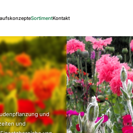
aufskonzepte
Sortiment
Kontakt
taudenpflanzung und
zeiten und