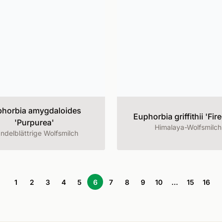
horbia amygdaloides
Euphorbia griffithii 'Fir
'Purpurea'
Himalaya-Wolfsmilch
ndelblättrige Wolfsmilch
1
2
3
4
5
6
7
8
9
10
…
15
16