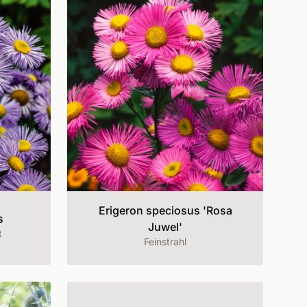
Erigeron speciosus 'Rosa
s
Juwel'
t
Feinstrahl