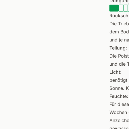
Düngung
Rückschn
Die Trie
dem Bode
und je na
Teilung:
Die Polst
und die 
Licht:
benötigt 
Sonne. K
Feuchte:
Für dies
Wochen o
Anzeiche
gewässer