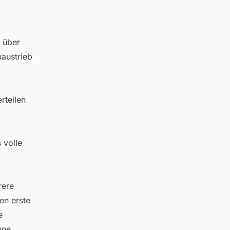
 über
austrieb
rteilen
 volle
rere
en erste
e
nne,