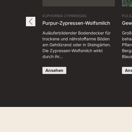
EUPHORBIA CYPARISSIAS
PULS
Purpur-Zypressen-Wolfsmilch
Gew
Auläuferbildender Bodendecker für
Groß
trockene und nährstoffarme Böden
behaa
am Gehölzrand oder in Steingärten.
Pfla
Die Zypressen-Wolfsmilch wirkt
Berg
durch ihr…
Blau
Ansehen
An