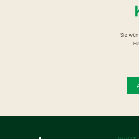
Sie wün
Ha
INHALT