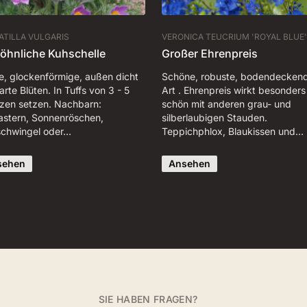
ATILLA VULGARIS
VERONICA TEUCRIUM 'ROYAL BLUE'
öhnliche Kuhschelle
Großer Ehrenpreis
e, glockenförmige, außen dicht
Schöne, robuste, bodendecken
rte Blüten. In Tuffs von 3 - 5
Art . Ehrenpreis wirkt besonders
nzen setzen. Nachbarn:
schön mit anderen grau- und
astern, Sonnenröschen,
silberlaubigen Stauden.
schwingel oder…
Teppichphlox, Blaukissen und…
sehen
Ansehen
SIE HABEN FRAGEN?