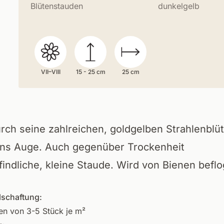
Blütenstauden
dunkelgelb
VII–VIII
15 - 25 cm
25 cm
urch seine zahlreichen, goldgelben Strahlenblü
 ins Auge. Auch gegenüber Trockenheit
indliche, kleine Staude. Wird von Bienen beflo
lschaftung:
en von 3-5 Stück je m²