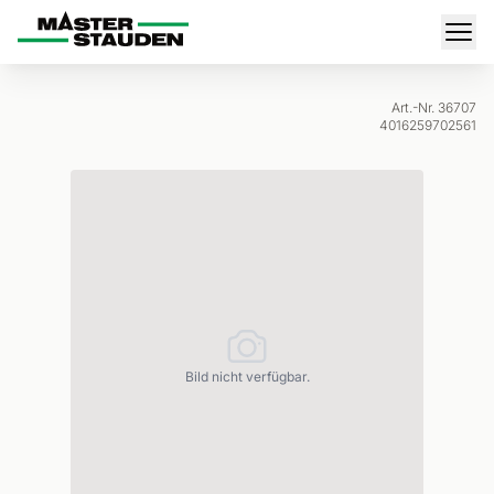
Master-Stauden
Men
Art.-Nr. 36707
4016259702561
Bild nicht verfügbar.