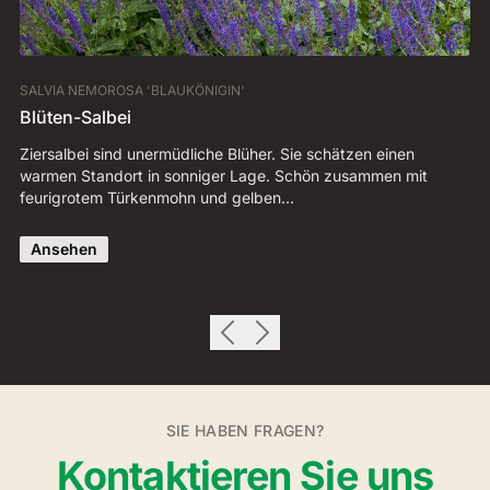
SALVIA NEMOROSA 'BLAUKÖNIGIN'
AJ
Blüten-Salbei
G
Ziersalbei sind unermüdliche Blüher. Sie schätzen einen
De
warmen Standort in sonniger Lage. Schön zusammen mit
Bl
feurigrotem Türkenmohn und gelben…
vi
Ansehen
SIE HABEN FRAGEN?
Kontaktieren Sie uns