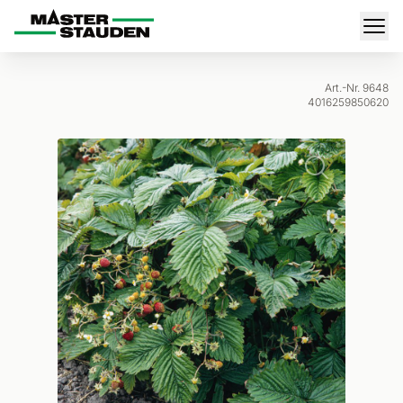
Master-Stauden
Men
Art.-Nr. 9648
4016259850620