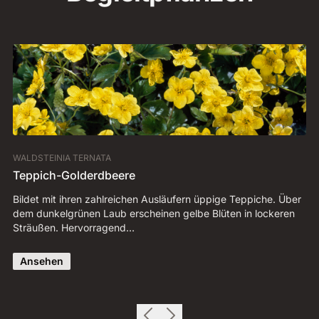
WALDSTEINIA TERNATA
AC
Teppich-Golderdbeere
B
Bildet mit ihren zahlreichen Ausläufern üppige Teppiche. Über
So
dem dunkelgrünen Laub erscheinen gelbe Blüten in lockeren
be
Sträußen. Hervorragend…
di
Ansehen