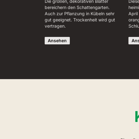
Die großen, dekorativen Blätter
Dies
bereichern den Schattengarten.
heim
Auch zur Pflanzung in Kübeln sehr
April
gut geeignet. Trockenheit wird gut
oran
vertragen.
Schl
Ansehen
An