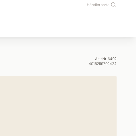
Händlerportal
Art.-Nr. 6402
4016259702424