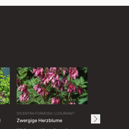
DICENTRA FORMOSA 'LUXURIANT'
l
Zwergige Herzblume