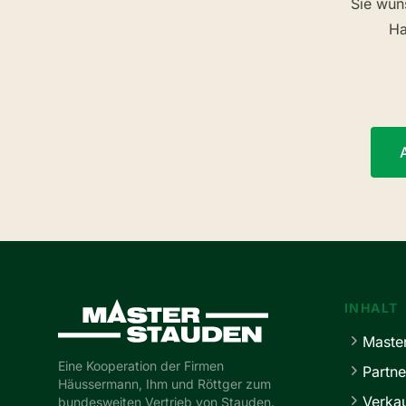
Sie wün
Ha
Master-Stauden
INHALT
Maste
Eine Kooperation der Firmen
Partne
Häussermann, Ihm und Röttger zum
Verka
bundesweiten Vertrieb von Stauden.