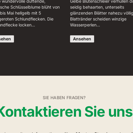
e wundervolle duftende,
Gelbe Blütenschleier verhüllen d
ische Schlüsselblume blüht von
seidig behaarten, unterseits
 bis Mai hellgelb mit 5
glänzenden Blätter nahezu völlig
geroten Schlundflecken. Die
Blattränder scheiden winzige
undflecke locken…
Wasserperlen…
sehen
Ansehen
SIE HABEN FRAGEN?
Kontaktieren Sie uns