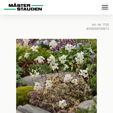
Master-Stauden
Men
Art.-Nr. 1705
4016259700673