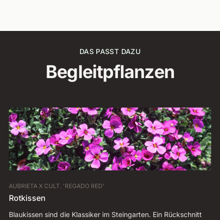
DAS PASST DAZU
Begleitpflanzen
AUBRIETA X CULT. 'REGADO RED'
CA
Rotkissen
N
Blaukissen sind die Klassiker im Steingarten. Ein Rückschnitt
Si