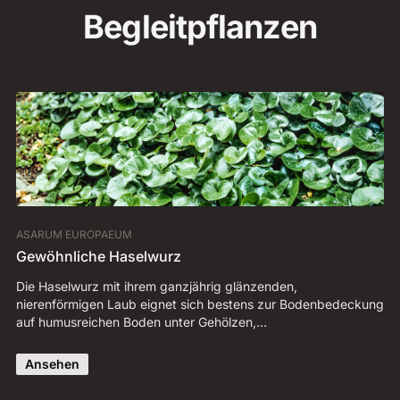
Begleitpflanzen
ASARUM EUROPAEUM
VI
Gewöhnliche Haselwurz
Du
Die Haselwurz mit ihrem ganzjährig glänzenden,
Im
nierenförmigen Laub eignet sich bestens zur Bodenbedeckung
zw
auf humusreichen Boden unter Gehölzen,…
Un
Ansehen