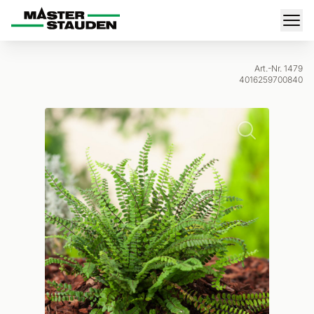
Master-Stauden
Men
Art.-Nr. 1479
4016259700840