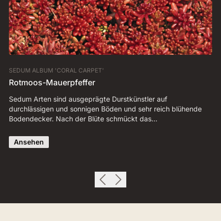
SEDUM ALBUM 'CORAL CARPET'
SE
Rotmoos-Mauerpfeffer
H
Sedum Arten sind ausgeprägte Durstkünstler auf
Im
durchlässigen und sonnigen Böden und sehr reich blühende
Du
Bodendecker. Nach der Blüte schmückt das…
Ansehen