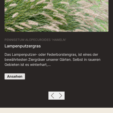
PENNISETUM ALOPECUROIDES 'HAMELN'
AU
Lampenputzergras
B
Das Lampenputzer- oder Federborstengras, ist eines der
Bl
bewährtesten Ziergräser unserer Gärten. Selbst in raueren
de
Gebieten ist es winterhart,…
Bl
Ansehen