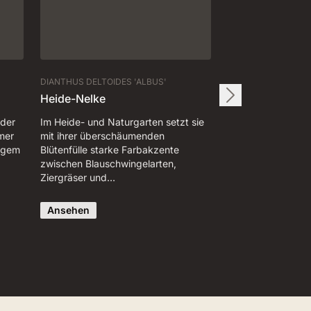
DIANTHUS DELTOIDES 'ALBUS'
Heide-Nelke
 der
Im Heide- und Naturgarten setzt sie
mer
mit ihrer überschäumenden
rigem
Blütenfülle starke Farbakzente
zwischen Blauschwingelarten,
Ziergräser und…
Ansehen