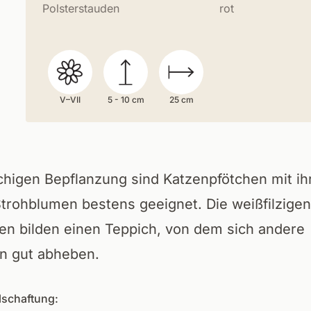
Polsterstauden
rot
V–VII
5 - 10 cm
25 cm
ächigen Bepflanzung sind Katzenpfötchen mit ih
Strohblumen bestens geeignet. Die weißfilzigen
hen bilden einen Teppich, von dem sich andere
n gut abheben.
lschaftung: