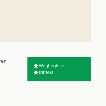
ren
Wegbegleiter
trittfest