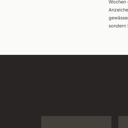
Wochen o
Anzeiche
gewässer
sondern 