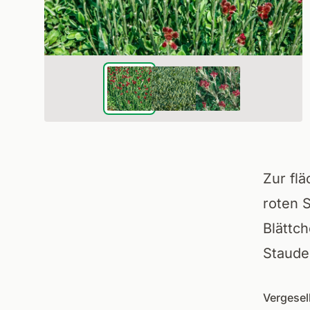
Zur fl
roten 
Blättc
Staude
Vergesel