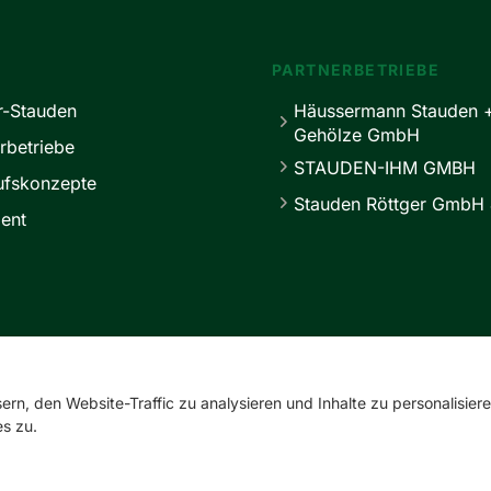
PARTNERBETRIEBE
r-Stauden
Häussermann Stauden 
Gehölze GmbH
rbetriebe
STAUDEN-IHM GMBH
ufskonzepte
Stauden Röttger GmbH 
ent
service@master-stauden.de
0 41 03 / 92 94 -0
rn, den Website-Traffic zu analysieren und Inhalte zu personalisiere
s zu.
Impressum
Datenschutz
Cookie-Einstellungen