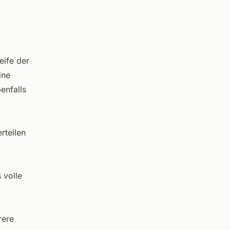
eife der
ine
enfalls
rteilen
 volle
rere