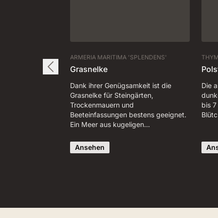
ARMERIA MARITIMA 'SPLENDENS'
THYM
Grasnelke
Pols
Dank ihrer Genügsamkeit ist die
Die 
Grasnelke für Steingärten,
dunk
Trockenmauern und
bis 7
Beeteinfassungen bestens geeignet.
Blüt
Ein Meer aus kugeligen…
Ansehen
An