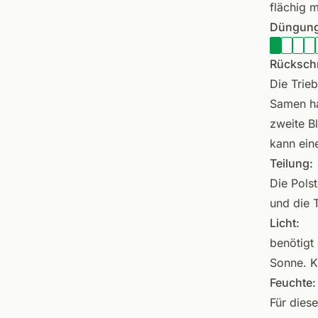
flächig m
Düngung
Rückschn
Die Trie
Samen ha
zweite B
kann ein
Teilung:
Die Polst
und die 
Licht:
benötigt 
Sonne. K
Feuchte:
Für dies