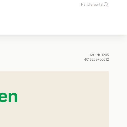
Händlerportal
Art.-Nr. 1205
4016259700512
en