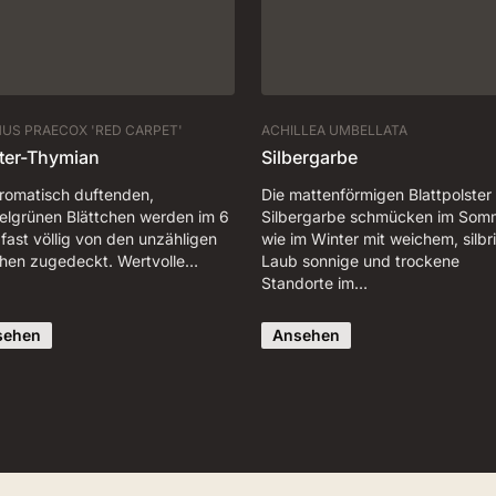
US PRAECOX 'RED CARPET'
ACHILLEA UMBELLATA
ter-Thymian
Silbergarbe
aromatisch duftenden,
Die mattenförmigen Blattpolster
elgrünen Blättchen werden im 6
Silbergarbe schmücken im Som
 fast völlig von den unzähligen
wie im Winter mit weichem, silb
chen zugedeckt. Wertvolle…
Laub sonnige und trockene
Standorte im…
sehen
Ansehen