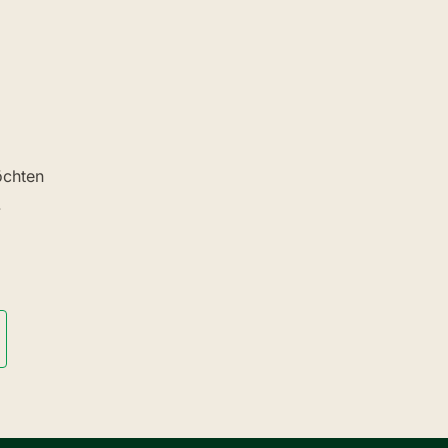
chten
.