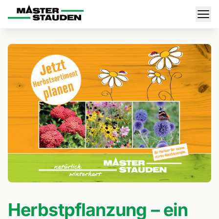
Master-Stauden
Men
Herbstpflanzung – ein